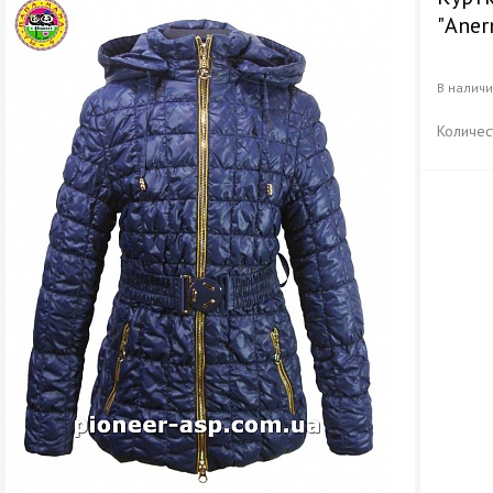
"Aner
В налич
Количес