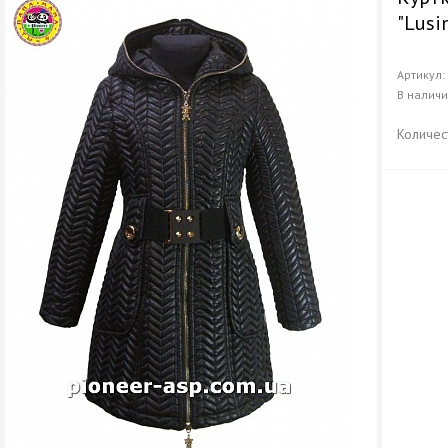
"Lusi
Артикул
В налич
Количес