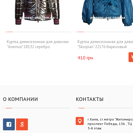
Куртка демисезонная для девочки
Куртка демисезонная для дев
"Anernuo" 18132 серебро
"Skorpian" 22176 бирюзовый
410 грн.
О КОМПАНИИ
КОНТАКТЫ
г.Киев, ст.метро "Житомирс
проспект Победы, 136 , ТЦ
3-й этаж