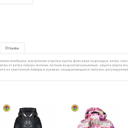
Отзывы
аемая мембрана; внутренняя отделка куртки флисовая подкладка; ветро сне
апан от ветра поверх молнии; молнии водонепроницаемые; защита верха мол
та из эластичной лайкры в рукавах; нецарапающиеся липучки; регулируемый 