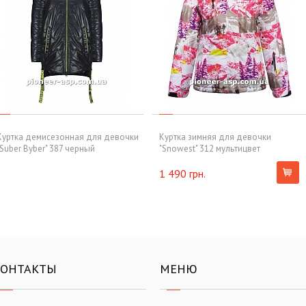
Куртка демисезонная для девочки
Куртка зимняя для девочки
"Suber Byber" 387 черный
"Snowest" 312 мультицвет
1 490 грн.
КОНТАКТЫ
МЕНЮ