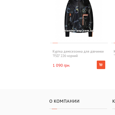
Куртка демісезонна для дівчинки
"FSD" 226 чорний
1 090 грн.
О КОМПАНИИ