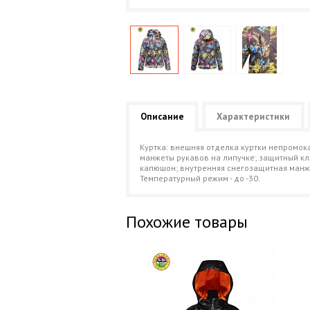
Описание
Характеристики
Куртка: внешняя отделка куртки непромок
манжеты рукавов на липучке; защитный кл
капюшон; внутренняя снегозащитная манже
Температурный режим - до -30.
Похожие товары