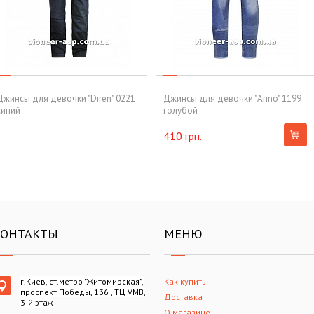
Джинсы для девочки "Diren" 0221
Джинсы для девочки "Arino" 1199
синий
голубой
410 грн.
КОНТАКТЫ
МЕНЮ
г.Киев, ст.метро "Житомирская",
Как купить
проспект Победы, 136 , ТЦ VMB,
Доставка
3-й этаж
О магазине