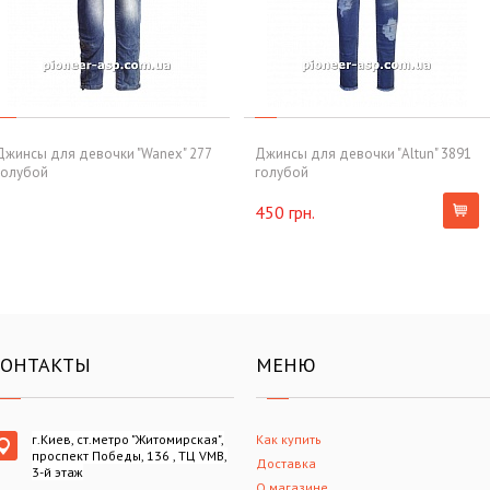
Джинсы для девочки "Wanex" 277
Джинсы для девочки "Altun" 3891
голубой
голубой
450 грн.
КОНТАКТЫ
МЕНЮ
г.Киев, ст.метро "Житомирская",
Как купить
проспект Победы, 136 , ТЦ VMB,
Доставка
3-й этаж
О магазине