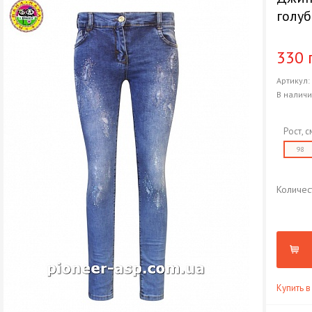
голу
330 
Артикул
В налич
Рост, с
98
Количес
Купить в