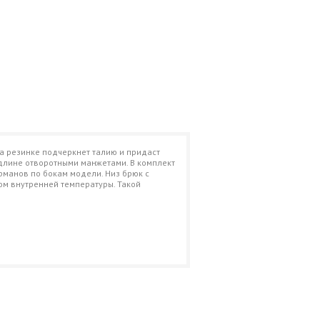
на резинке подчеркнет талию и придаст
 длине отворотными манжетами. В комплект
рманов по бокам модели. Низ брюк с
ом внутренней температуры. Такой