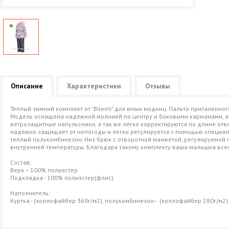
Описание
Характеристики
Отзывы
Теплый зимний комплект от "Bilemi" для юных модниц. Пальто приталенно
Модель оснащена надежной молнией по центру и боковыми карманами, а т
ветрозащитные напульсники, а так же легко корректируются по длине от
надежно защищает от непогоды и легко регулируется с помощью специальн
теплый полукомбинезон. Низ брюк с отворотной манжетой, регулируемой 
внутренней температуры. Благодаря такому комплекту ваша малышка всегд
Состав:
Верх – 100% полиэстер
Подкладка - 100% полиэстер(флис)
Наполнитель:
Куртка - (холлофайбер 360г/м2), полукомбинезон - (холлофайбер 280г/м2)