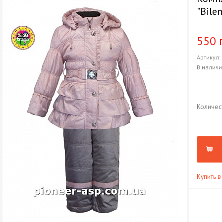
"Bile
550 
Артикул
В налич
Количес
Купить в