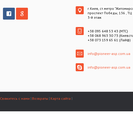
г.Киев, ст.метро "Житомирс
проспект Победы, 136 , ТЦ
3-й этаж
+38 095 648 53 43 (МТС)
+38 068 963 30 73 (Киевст
+38 073 159 65 61 (Лайф)
info@pioneer-asp.com.ua
info@pioneer-asp.com.ua
Свяжитесь с нами
Возвраты
Карта сайта