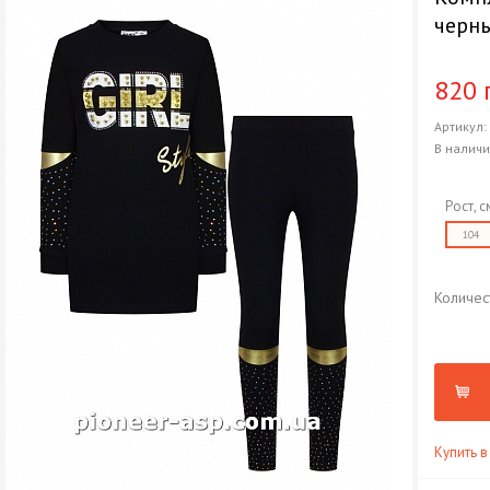
черн
820 
Артикул
В налич
Рост, с
104
Количес
Купить в