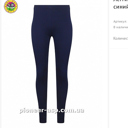
сини
Артикул
В налич
Количес