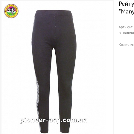
Рейт
"Man
Артикул
В налич
Количес