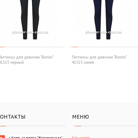
Леггинсы для девочки "Benini"
Леггинсы для девочки "Benini"
41515 черный
41515 синий
КОНТАКТЫ
МЕНЮ
г.Киев, ст.метро "Житомирская",
Как купить