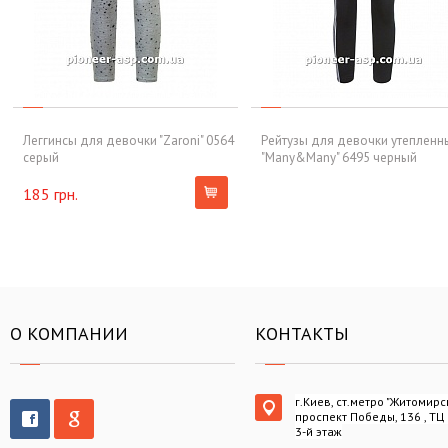
Леггинсы для девочки "Zaroni" 0564
Рейтузы для девочки утепленн
серый
"Many&Many" 6495 черный
185 грн.
О КОМПАНИИ
КОНТАКТЫ
г.Киев, ст.метро "Житомирс
проспект Победы, 136 , ТЦ
3-й этаж