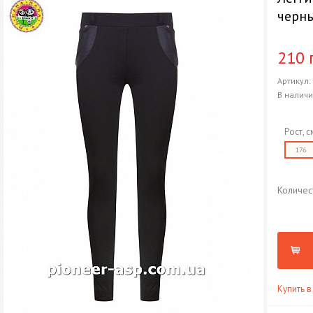
черн
210 
Артикул
В налич
Рост, с
176
Количес
Купить в