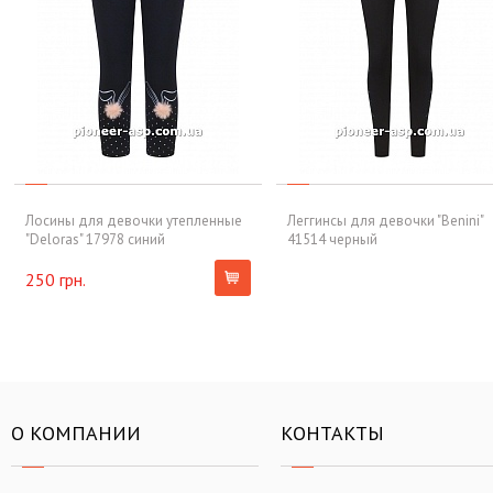
Лосины для девочки утепленные
Леггинсы для девочки "Benini"
"Deloras" 17978 синий
41514 черный
250 грн.
О КОМПАНИИ
КОНТАКТЫ