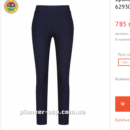
62930
785 
Артикул
В налич
Рост, с
116
Количес
Купить в