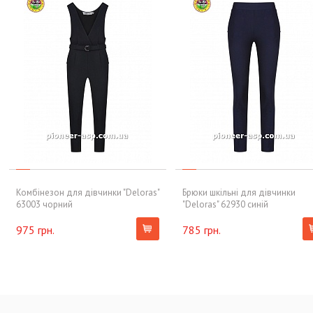
Комбінезон для дівчинки "Deloras"
Брюки шкільні для дівчинки
63003 чорний
"Deloras" 62930 синій
975 грн.
785 грн.