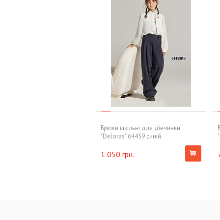
Брюки шкільні для дівчинки
"Deloras" 64459 синій
1 050 грн.