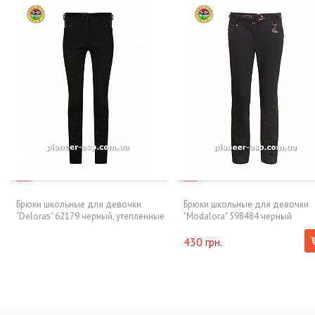
Брюки школьные для девочки
Брюки школьные для девочки
"Deloras" 62179 черный, утепленные
"Modalora" 598484 черный
430 грн.