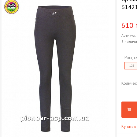
6142
610 
Артикул
В налич
Рост, с
128
Количес
Купить в