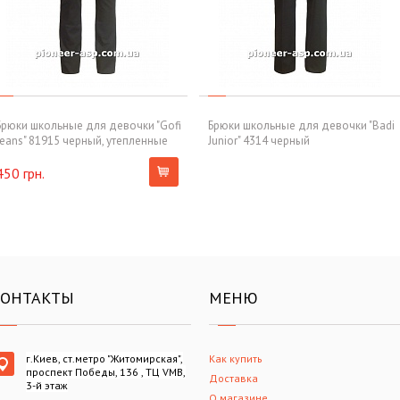
Брюки школьные для девочки "Gofi
Брюки школьные для девочки "Badi
Jeans" 81915 черный, утепленные
Junior" 4314 черный
450 грн.
КОНТАКТЫ
МЕНЮ
г.Киев, ст.метро "Житомирская",
Как купить
проспект Победы, 136 , ТЦ VMB,
Доставка
3-й этаж
О магазине