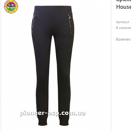
House
Артикул
В налич
Количес