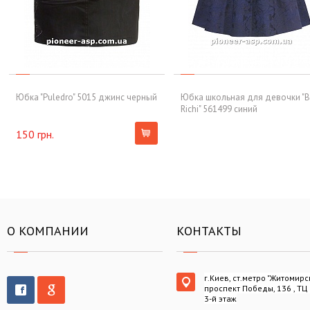
Юбка "Puledro" 5015 джинс черный
Юбка школьная для девочки "B
Richi" 561499 синий
150 грн.
О КОМПАНИИ
КОНТАКТЫ
г.Киев, ст.метро "Житомирс
проспект Победы, 136 , ТЦ
3-й этаж