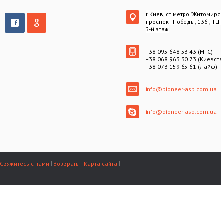
г.Киев, ст.метро "Житомирс
проспект Победы, 136 , ТЦ
3-й этаж
+38 095 648 53 43 (МТС)
+38 068 963 30 73 (Киевст
+38 073 159 65 61 (Лайф)
info@pioneer-asp.com.ua
info@pioneer-asp.com.ua
Свяжитесь с нами
Возвраты
Карта сайта