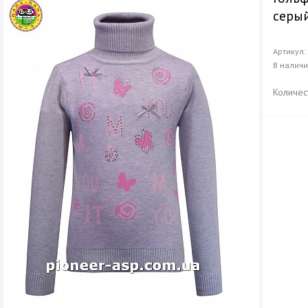
серы
Артикул
В налич
Количес