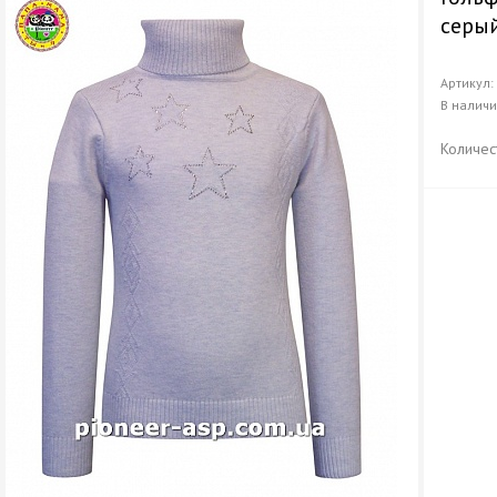
серы
Артикул
В налич
Количес