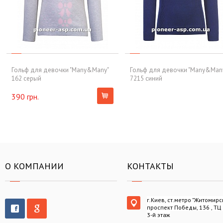
Гольф для девочки "Many&Many"
Гольф для девочки "Many&Man
162 серый
7215 синий
390 грн.
О КОМПАНИИ
КОНТАКТЫ
г.Киев, ст.метро "Житомирс
проспект Победы, 136 , ТЦ
3-й этаж