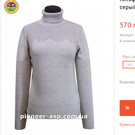
серы
570 
Артикул
В налич
Рост, с
152
Количес
Купить в