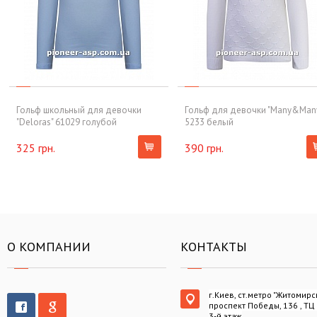
Гольф школьный для девочки
Гольф для девочки "Many&Man
"Deloras" 61029 голубой
5233 белый
325 грн.
390 грн.
О КОМПАНИИ
КОНТАКТЫ
г.Киев, ст.метро "Житомирс
проспект Победы, 136 , ТЦ
3-й этаж