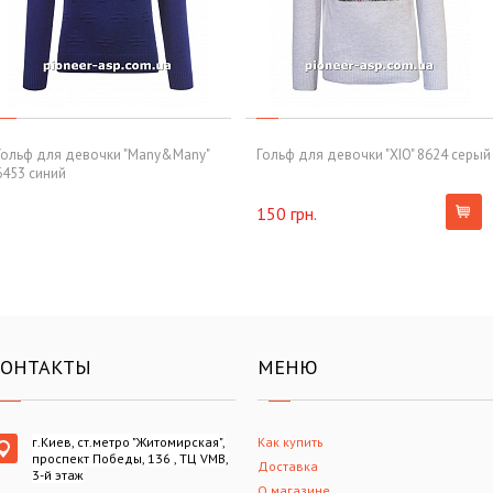
Гольф для девочки "Many&Many"
Гольф для девочки "XIO" 8624 серый
6453 синий
150 грн.
КОНТАКТЫ
МЕНЮ
г.Киев, ст.метро "Житомирская",
Как купить
проспект Победы, 136 , ТЦ VMB,
Доставка
3-й этаж
О магазине