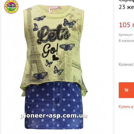
23 ж
105 
Артикул
В налич
Количес
Купить в