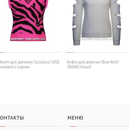
Жилет для дівчинки "LocoLoco" 1801
Кофта для девочки "Bear Richi"
рожевий з чорним
286080 белый
КОНТАКТЫ
МЕНЮ