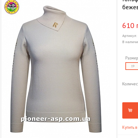
беже
610 
Артикул
В налич
Размер
19
Количес
Купить в