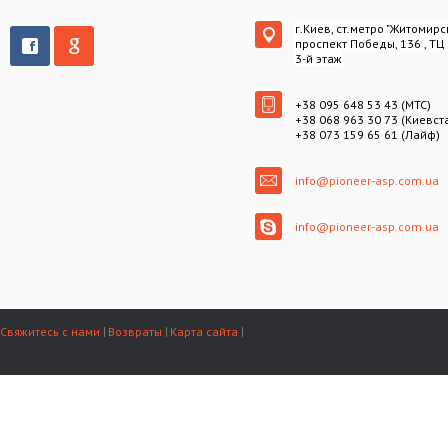
г.Киев, ст.метро "Житомирс
проспект Победы, 136 , ТЦ
3-й этаж
+38 095 648 53 43 (МТС)
+38 068 963 30 73 (Киевст
+38 073 159 65 61 (Лайф)
info@pioneer-asp.com.ua
info@pioneer-asp.com.ua
Свяжитесь с нами
Возвраты
Карта сайта