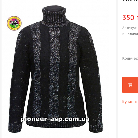
350 
Артикул
В налич
Количес
Купить в