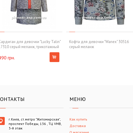
Кардиган для девочки "Lucky Talin"
Кофта для девочки "Wanex" 30516
17310 серый меланж, трикотажный
серый меланж
490 грн.
КОНТАКТЫ
МЕНЮ
г.Киев, ст.метро "Житомирская",
Как купить
проспект Победы, 136 , ТЦ VMB,
Доставка
3-й этаж
О магазине