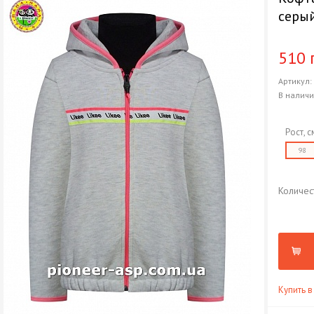
серы
510 
Артикул
В налич
Рост, с
98
Количес
Купить в