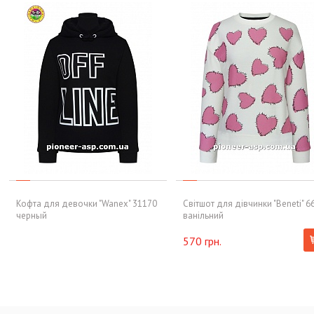
Кофта для девочки "Wanex" 31170
Світшот для дівчинки "Beneti" 6
черный
ванільний
570 грн.