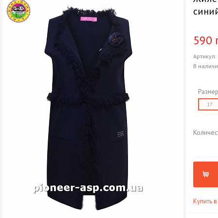
сини
590 
Артикул
В налич
Размер
17
Количес
Купить в