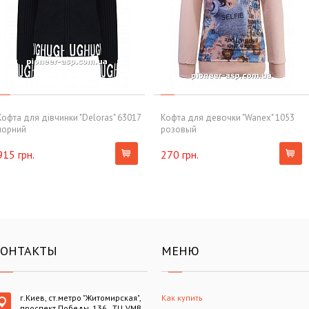
Кофта для дівчинки "Deloras" 63017
Кофта для девочки "Wanex" 1053
чорний
розовый
915 грн.
270 грн.
КОНТАКТЫ
МЕНЮ
г.Киев, ст.метро "Житомирская",
Как купить
проспект Победы, 136 , ТЦ VMB,