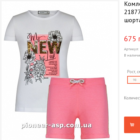
Комле
21877
шорт
675 
Артикул
В налич
Рост, с
98
Количес