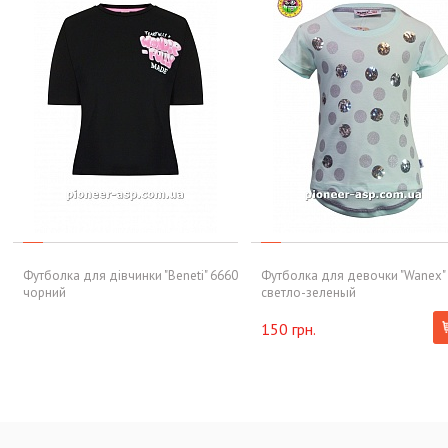
Футболка для дівчинки "Beneti" 6660
Футболка для девочки "Wanex"
чорний
светло-зеленый
150 грн.