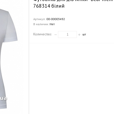
768314 білий
Артикул:
00-00003492
В наличии:
Нет
Количество:
шт