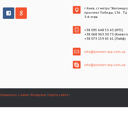
г.Киев, ст.метро "Житомирс
проспект Победы, 136 , ТЦ
3-й этаж
+38 095 648 53 43 (МТС)
+38 068 963 30 73 (Киевст
+38 073 159 65 61 (Лайф)
info@pioneer-asp.com.ua
info@pioneer-asp.com.ua
Свяжитесь с нами
Возвраты
Карта сайта