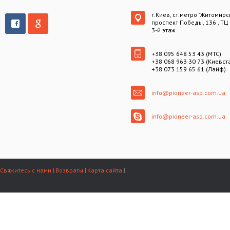
г.Киев, ст.метро "Житомирс
проспект Победы, 136 , ТЦ
3-й этаж
+38 095 648 53 43 (МТС)
+38 068 963 30 73 (Киевст
+38 073 159 65 61 (Лайф)
info@pioneer-asp.com.ua
info@pioneer-asp.com.ua
Свяжитесь с нами
Возвраты
Карта сайта