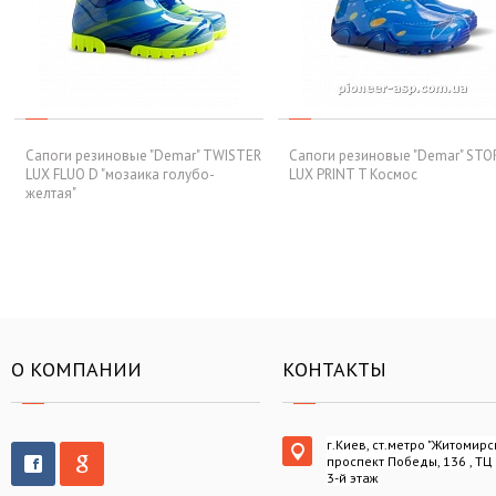
Сапоги резиновые "Demar" TWISTER
Сапоги резиновые "Demar" ST
LUX FLUO D "мозаика голубо-
LUX PRINT T Космос
желтая"
О КОМПАНИИ
КОНТАКТЫ
г.Киев, ст.метро "Житомирс
проспект Победы, 136 , ТЦ
3-й этаж