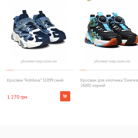
Кросівки "Hobibear" 51099 синій
Кросівки для хлопчика "Deerwa
26001 чорний
1 270 грн.