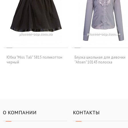
Юбка "Miss Tali" 5815 поликоттон
Блузка школьная для девочки
черный
"Ahsen" 10143 полоска
О КОМПАНИИ
КОНТАКТЫ