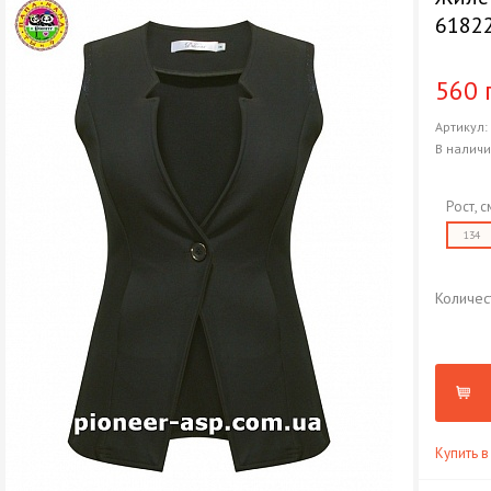
6182
560 
Артикул
В налич
Рост, с
134
Количес
Купить в