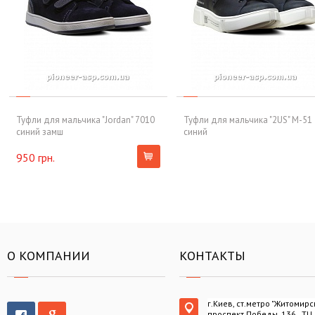
Туфли для мальчика "Jordan" 7010
Туфли для мальчика "2US" M-51
синий замш
синий
950 грн.
О КОМПАНИИ
КОНТАКТЫ
г.Киев, ст.метро "Житомирс
проспект Победы, 136 , ТЦ