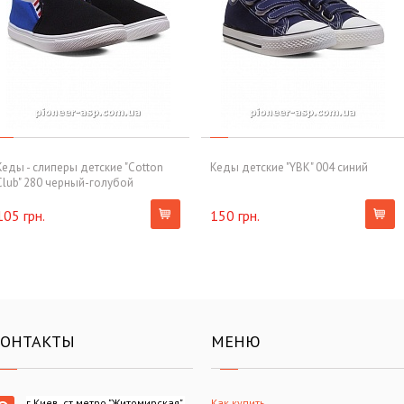
Кеды - слиперы детские "Cotton
Кеды детские "YBK" 004 синий
Club" 280 черный-голубой
105 грн.
150 грн.
КОНТАКТЫ
МЕНЮ
г.Киев, ст.метро "Житомирская",
Как купить