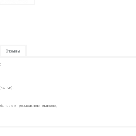
Отзывы
%
куліси);
утрішньою вітрозахисною планкою;