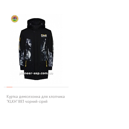
Куртка демісезонна для хлопчика
"KLKH" 883 чорний-сірий