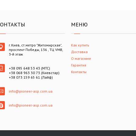
КОНТАКТЫ
МЕНЮ
г.Киев, ст.метро "Житомирская",
Как купить
проспект Победы, 136 , ТЦ VMB,
Доставка
3-й этаж
О магазине
Гарантия
+38 095 648 53 43 (МТС)
Контакты
+38 068 963 30 73 (Киевстар)
+38 073 159 65 61 (Лайф)
info@pioneer-asp.com.ua
info@pioneer-asp.com.ua