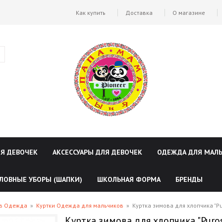
Как купить
Доставка
О магазине
ЛЯ ДЕВОЧЕК
АКСЕССУАРЫ ДЛЯ ДЕВОЧЕК
ОДЕЖДА ДЛЯ МАЛ
ЛОВНЫЕ УБОРЫ (ШАПКИ)
ШКОЛЬНАЯ ФОРМА
БРЕНДЫ
ов Одежда
»
Куртки Одежда для мальчиков
»
Куртка зимова для хлопчика "Pu
Куртка зимова для хлопчика "Puro