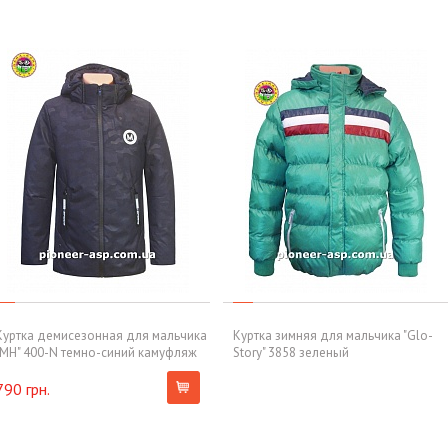
Куртка демисезонная для мальчика
Куртка зимняя для мальчика "Glo-
"MH" 400-N темно-синий камуфляж
Story" 3858 зеленый
790 грн.