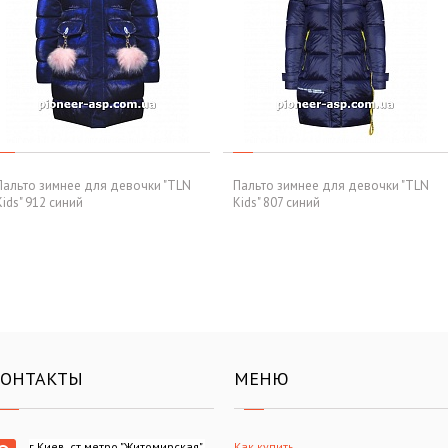
Пальто зимнее для девочки "TLN
Пальто зимнее для девочки "TLN
Kids" 912 синий
Kids" 807 синий
КОНТАКТЫ
МЕНЮ
г.Киев, ст.метро "Житомирская",
Как купить