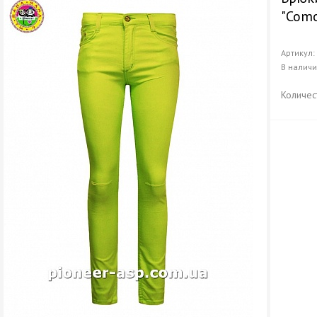
"Соmo
Артикул
В налич
Количес