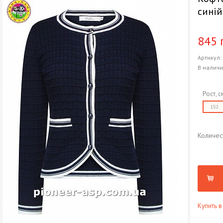
синій
845 
Артикул
В налич
Рост, с
152
Количес
Купить в