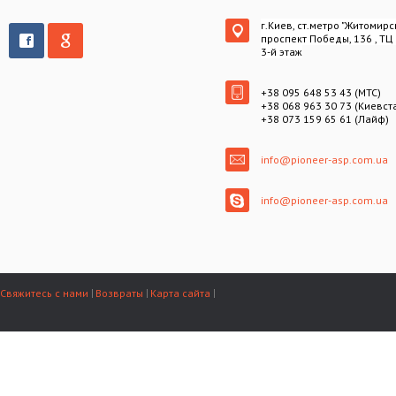
г.Киев, ст.метро "Житомирс
проспект Победы, 136 , ТЦ
3-й этаж
+38 095 648 53 43 (МТС)
+38 068 963 30 73 (Киевст
+38 073 159 65 61 (Лайф)
info@pioneer-asp.com.ua
info@pioneer-asp.com.ua
Свяжитесь с нами
Возвраты
Карта сайта