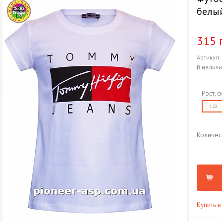
белы
315 
Артикул
В налич
Рост, с
122
Количес
Купить в